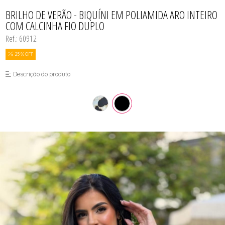
BODY
TODOS DE COSMÉTICOS
TODOS DE PROMOÇÕES
SUTIÃS
MEIAS
CALCINHAS
BRILHO DE VERÃO - BIQUÍNI EM POLIAMIDA ARO INTEIRO
SEX SHOP
CAMISOLAS E ROBES
COM CALCINHA FIO DUPLO
CONJUNTOS
CONJUNTOS SEM BOJO
Ref.: 60912
CUECAS
MEIAS
25 % OFF
MODA FITNESS
PIJAMAS
Descrição do produto
SUTIÃS