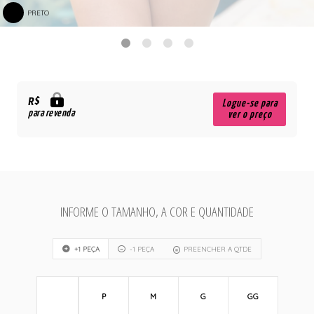
PRETO
R$
Logue-se para
para revenda
ver o preço
INFORME O TAMANHO, A COR E QUANTIDADE
+1 PEÇA
-1 PEÇA
PREENCHER A QTDE
P
M
G
GG