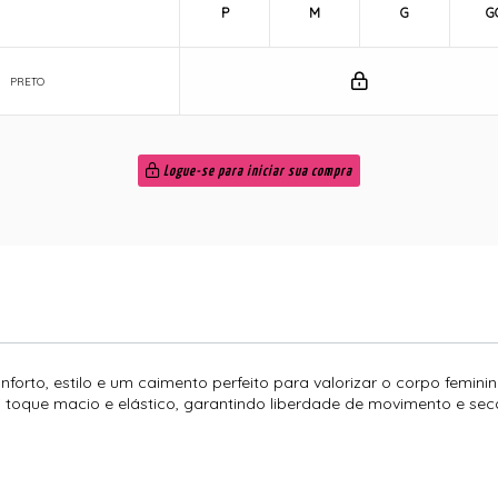
P
M
G
G
PRETO
Logue-se para iniciar sua compra
forto, estilo e um caimento perfeito para valorizar o corpo femin
sui toque macio e elástico, garantindo liberdade de movimento e se