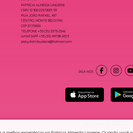
PATRÍCIA ALMEIDA LINGERIE
CNPJ 12.300.223/0001-53
RUA JOÃO RAFAEL, 437
CENTRO, MONTE BELO/MG
CEP 37115000
TELEFONE +55 (35) 3573-2346
WHATSAPP +55 (35) 99758-4525
paty.distribuidora@hotmail.com
r a melhor experiência na Patrícia Almeida Lingerie. Quando você