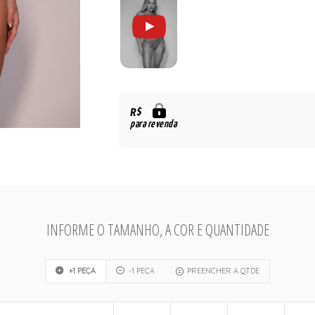
R$
para revenda
INFORME O TAMANHO, A COR E QUANTIDADE
+1 PEÇA
-1 PEÇA
PREENCHER A QTDE