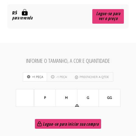
R$
Logue-se para
para revenda
ver o preço
INFORME O TAMANHO, A COR E QUANTIDADE
+1 PEÇA
-1 PEÇA
PREENCHER A QTDE
P
M
G
GG
Logue-se para iniciar sua compra