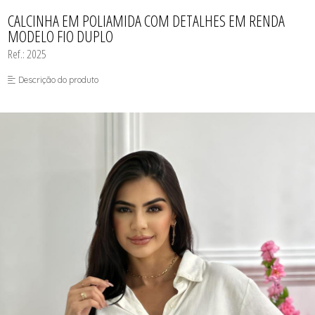
BODY
TODOS DE COSMÉTICOS
TODOS DE PROMOÇÕES
SUTIÃS
MEIAS
CALCINHAS
CALCINHA EM POLIAMIDA COM DETALHES EM RENDA
SEX SHOP
CAMISOLAS E ROBES
MODELO FIO DUPLO
CONJUNTOS
CONJUNTOS SEM BOJO
Ref.: 2025
CUECAS
MEIAS
Descrição do produto
MODA FITNESS
PIJAMAS
SUTIÃS