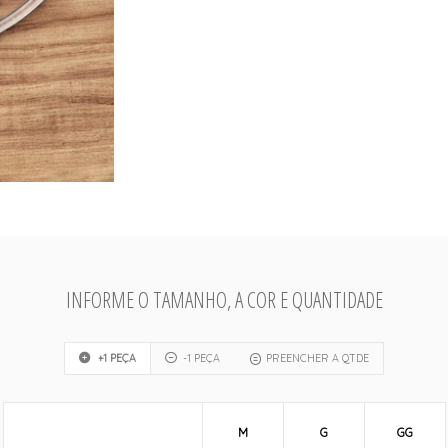
INFORME O TAMANHO, A COR E QUANTIDADE
+1 PEÇA
-1 PEÇA
PREENCHER A QTDE
M
G
GG