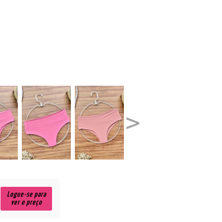
Logue-se para
ver o preço