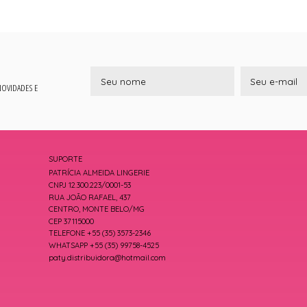
 NOVIDADES E
SUPORTE
PATRÍCIA ALMEIDA LINGERIE
CNPJ 12.300.223/0001-53
RUA JOÃO RAFAEL, 437
CENTRO, MONTE BELO/MG
CEP 37115000
TELEFONE +55 (35) 3573-2346
WHATSAPP +55 (35) 99758-4525
paty.distribuidora@hotmail.com