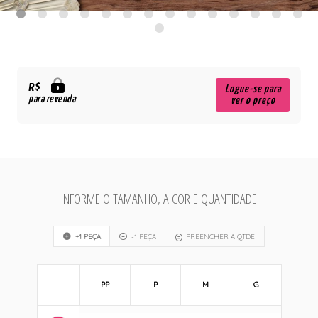
R$
Logue-se para
para revenda
ver o preço
INFORME O TAMANHO, A COR E QUANTIDADE
+1 PEÇA
-1 PEÇA
PREENCHER A QTDE
PP
P
M
G