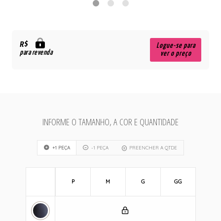
R$
Logue-se para
para revenda
ver o preço
INFORME O TAMANHO, A COR E QUANTIDADE
+1 PEÇA
-1 PEÇA
PREENCHER A QTDE
P
M
G
GG