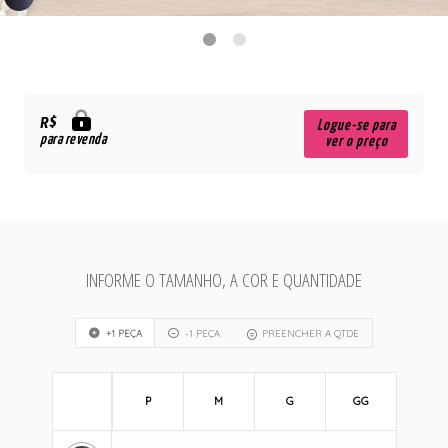
R$
Logue-se para
para revenda
ver o preço
INFORME O TAMANHO, A COR E QUANTIDADE
+1 PEÇA
-1 PEÇA
PREENCHER A QTDE
P
M
G
GG