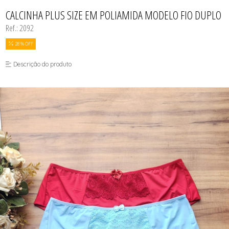
BODY
TODOS DE COSMÉTICOS
TODOS DE PROMOÇÕES
SUTIÃS
MEIAS
CALCINHAS
CALCINHA PLUS SIZE EM POLIAMIDA MODELO FIO DUPLO
SEX SHOP
CAMISOLAS E ROBES
Ref.: 2092
CONJUNTOS
CONJUNTOS SEM BOJO
CUECAS
28 % OFF
MEIAS
MODA FITNESS
Descrição do produto
PIJAMAS
SUTIÃS