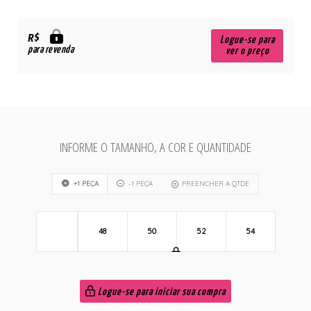
R$
Logue-se para
para revenda
ver o preço
INFORME O TAMANHO, A COR E QUANTIDADE
+1 PEÇA
-1 PEÇA
PREENCHER A QTDE
48
50
52
54
Logue-se para iniciar sua compra