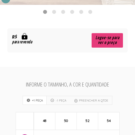
R$
Logue-se para
para revenda
ver o preço
INFORME O TAMANHO, A COR E QUANTIDADE
+1 PEÇA
-1 PEÇA
PREENCHER A QTDE
48
50
52
54