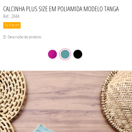
BODY
TODOS DE COSMÉTICOS
TODOS DE PROMOÇÕES
SUTIÃS
MEIAS
CALCINHAS
CALCINHA PLUS SIZE EM POLIAMIDA MODELO TANGA
SEX SHOP
CAMISOLAS E ROBES
Ref.: 2044
CONJUNTOS
CONJUNTOS SEM BOJO
CUECAS
21 % OFF
MEIAS
MODA FITNESS
Descrição do produto
PIJAMAS
SUTIÃS