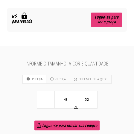
R$
Logue-se para
para revenda
ver o preço
INFORME O TAMANHO, A COR E QUANTIDADE
+1 PEÇA
-1 PEÇA
PREENCHER A QTDE
48
52
Logue-se para iniciar sua compra