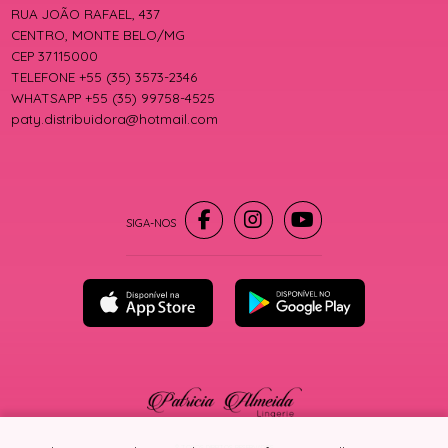
RUA JOÃO RAFAEL, 437
CENTRO, MONTE BELO/MG
CEP 37115000
TELEFONE +55 (35) 3573-2346
WHATSAPP +55 (35) 99758-4525
paty.distribuidora@hotmail.com
® TODOS DIREITOS RESERVADOS