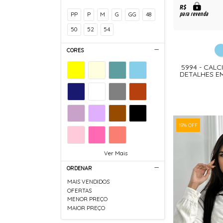
R$
PP
P
M
G
GG
48
para revenda
50
52
54
CORES
5994 - CAL
DETALHES E
19% OFF
Ver Mais
ORDENAR
MAIS VENDIDOS
OFERTAS
MENOR PREÇO
MAIOR PREÇO