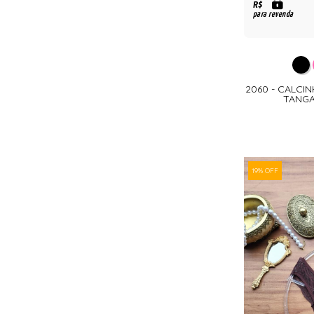
R$
para revenda
2060 - CALCI
TANGA
19% OFF