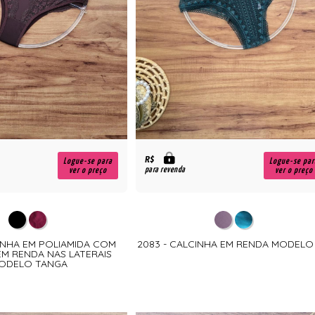
R$
Logue-se para
Logue-se par
para revenda
ver o preço
ver o preço
CINHA EM POLIAMIDA COM
2083 - CALCINHA EM RENDA MODELO
EM RENDA NAS LATERAIS
ODELO TANGA