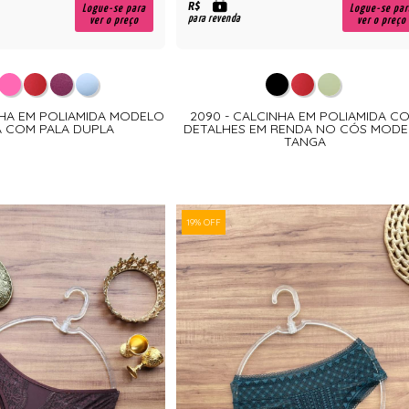
R$
Logue-se para
Logue-se par
para revenda
ver o preço
ver o preço
NHA EM POLIAMIDA MODELO
2090 - CALCINHA EM POLIAMIDA C
 COM PALA DUPLA
DETALHES EM RENDA NO CÓS MOD
TANGA
19% OFF