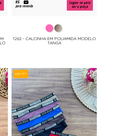
R$
a
Logue-se para
para revenda
ver o preço
OM
1262 - CALCINHA EM POLIAMIDA MODELO
ELO
TANGA
40% OFF