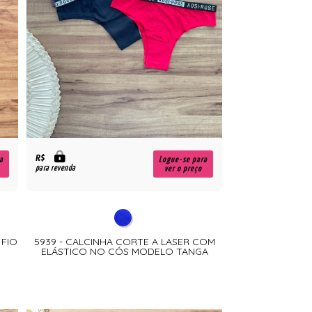
R$
a
Logue-se para
para revenda
ver o preço
 FIO
5939 - CALCINHA CORTE A LASER COM
ELÁSTICO NO CÓS MODELO TANGA