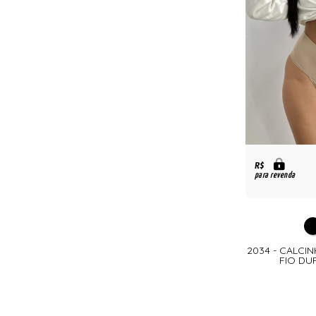
R$
para revenda
2034 - CALCI
FIO DU