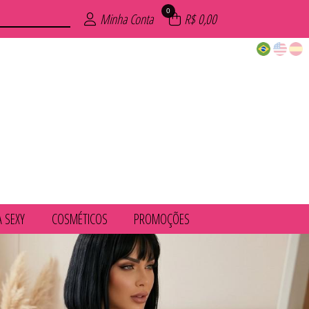
0
Minha Conta
R$ 0,00
A SEXY
COSMÉTICOS
PROMOÇÕES
UVENIL
IMA
COS
ÕES
AIA
INO
XY
ZE
S