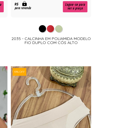
R$
a
Logue-se para
para revenda
ver o preço
2035 - CALCINHA EM POLIAMIDA MODELO
FIO DUPLO COM CÓS ALTO
19% OFF