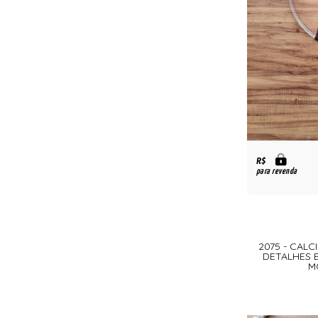
R$
para revenda
2075 - CAL
DETALHES 
M