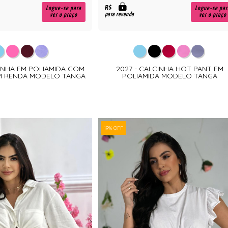
R$
Logue-se para
Logue-se par
para revenda
ver o preço
ver o preço
CINHA EM POLIAMIDA COM
2027 - CALCINHA HOT PANT EM
M RENDA MODELO TANGA
POLIAMIDA MODELO TANGA
19% OFF