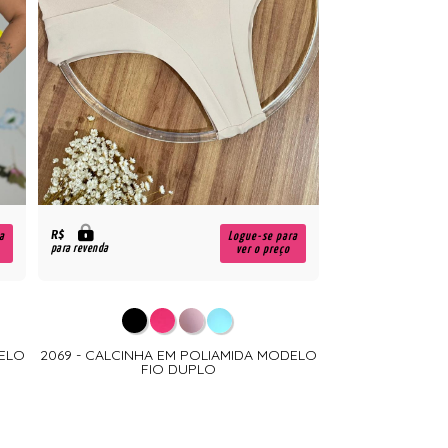
R$
a
Logue-se para
para revenda
ver o preço
DELO
2069 - CALCINHA EM POLIAMIDA MODELO
FIO DUPLO