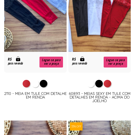
R$
R$
Logue-se para
Logue-se para
para revenda
para revenda
ver o preço
ver o preço
2110 - MEIA EM TULE COM DETALHE
60893 - MEIAS SEXY EM TULE COM
EM RENDA
DETALHES EM RENDA - ACIMA DO
JOELHO
33% OFF