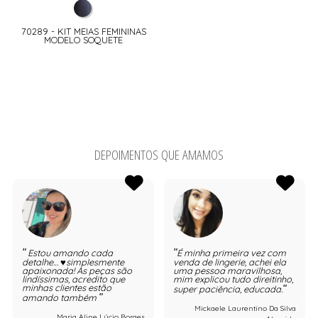
70289 - KIT MEIAS FEMININAS
MODELO SOQUETE
DEPOIMENTOS QUE AMAMOS
Estou amando cada
É minha primeira vez com
detalhe… ♥️simplesmente
venda de lingerie, achei ela
apaixonada! As peças são
uma pessoa maravilhosa,
lindíssimas, acredito que
mim explicou tudo direitinho,
minhas clientes estão
super paciência, educada.
amando também
Mickaele Laurentino Da Silva
Maria Aline Lúcio Borges