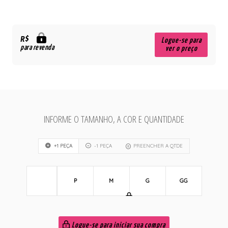
R$
Logue-se para
para revenda
ver o preço
INFORME O TAMANHO, A COR E QUANTIDADE
+1 PEÇA
-1 PEÇA
PREENCHER A QTDE
P
M
G
GG
Logue-se para iniciar sua compra