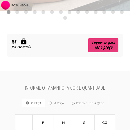
ROSA NEON
R$
Logue-se para
para revenda
ver o preço
INFORME O TAMANHO, A COR E QUANTIDADE
+1 PEÇA
-1 PEÇA
PREENCHER A QTDE
P
M
G
GG