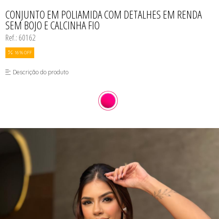
BODY
TODOS DE COSMÉTICOS
TODOS DE PROMOÇÕES
SUTIÃS
MEIAS
CALCINHAS
CONJUNTO EM POLIAMIDA COM DETALHES EM RENDA
SEX SHOP
CAMISOLAS E ROBES
SEM BOJO E CALCINHA FIO
CONJUNTOS
CONJUNTOS SEM BOJO
Ref.: 60162
CUECAS
MEIAS
16 % OFF
MODA FITNESS
PIJAMAS
Descrição do produto
SUTIÃS