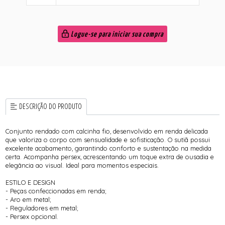
Logue-se para iniciar sua compra
DESCRIÇÃO DO PRODUTO
Conjunto rendado com calcinha fio, desenvolvido em renda delicada
que valoriza o corpo com sensualidade e sofisticação. O sutiã possui
excelente acabamento, garantindo conforto e sustentação na medida
certa. Acompanha persex, acrescentando um toque extra de ousadia e
elegância ao visual. Ideal para momentos especiais.
ESTILO E DESIGN
- Peças confeccionadas em renda;
- Aro em metal;
- Reguladores em metal;
- Persex opcional.