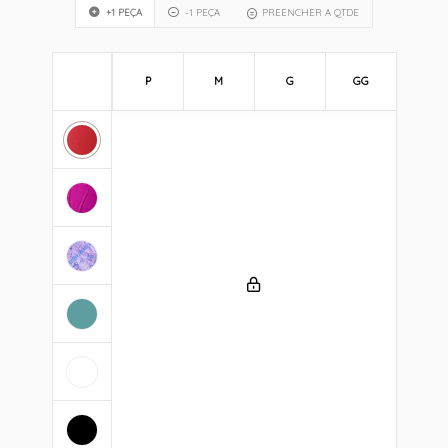
+1 PEÇA
-1 PEÇA
PREENCHER A QTDE
P
M
G
GG