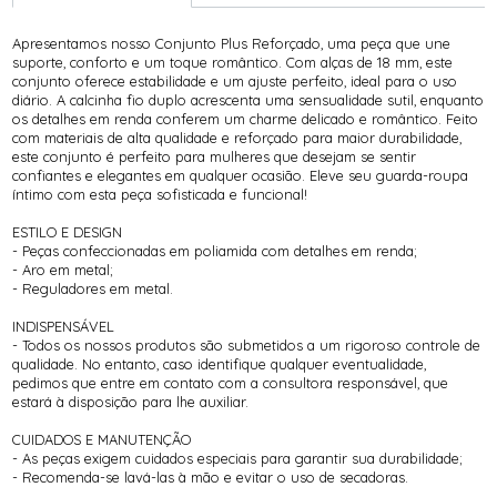
Apresentamos nosso Conjunto Plus Reforçado, uma peça que une
suporte, conforto e um toque romântico. Com alças de 18 mm, este
conjunto oferece estabilidade e um ajuste perfeito, ideal para o uso
diário. A calcinha fio duplo acrescenta uma sensualidade sutil, enquanto
os detalhes em renda conferem um charme delicado e romântico. Feito
com materiais de alta qualidade e reforçado para maior durabilidade,
este conjunto é perfeito para mulheres que desejam se sentir
confiantes e elegantes em qualquer ocasião. Eleve seu guarda-roupa
íntimo com esta peça sofisticada e funcional!
ESTILO E DESIGN
- Peças confeccionadas em poliamida com detalhes em renda;
- Aro em metal;
- Reguladores em metal.
INDISPENSÁVEL
- Todos os nossos produtos são submetidos a um rigoroso controle de
qualidade. No entanto, caso identifique qualquer eventualidade,
pedimos que entre em contato com a consultora responsável, que
estará à disposição para lhe auxiliar.
CUIDADOS E MANUTENÇÃO
- As peças exigem cuidados especiais para garantir sua durabilidade;
- Recomenda-se lavá-las à mão e evitar o uso de secadoras.