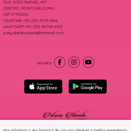
RUA JOÃO RAFAEL, 437
CENTRO, MONTE BELO/MG
CEP 37115000
TELEFONE +55 (35) 3573-2346
WHATSAPP +55 (35) 99758-4525
paty.distribuidora@hotmail.com
® TODOS DIREITOS RESERVADOS
Nós salvamos o seu histórico de uso pra oferecer a melhor experiência