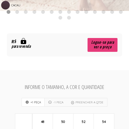
CACAU
R$
Logue-se para
para revenda
ver o preço
INFORME O TAMANHO, A COR E QUANTIDADE
+1 PEÇA
-1 PEÇA
PREENCHER A QTDE
48
50
52
54