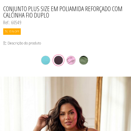
BODY
TODOS DE COSMÉTICOS
TODOS DE PROMOÇÕES
SUTIÃS
MEIAS
CALCINHAS
CONJUNTO PLUS SIZE EM POLIAMIDA REFORÇADO COM
SEX SHOP
CAMISOLAS E ROBES
CALCINHA FIO DUPLO
CONJUNTOS
CONJUNTOS SEM BOJO
Ref.: 60549
CUECAS
MEIAS
15 % OFF
MODA FITNESS
PIJAMAS
Descrição do produto
SUTIÃS