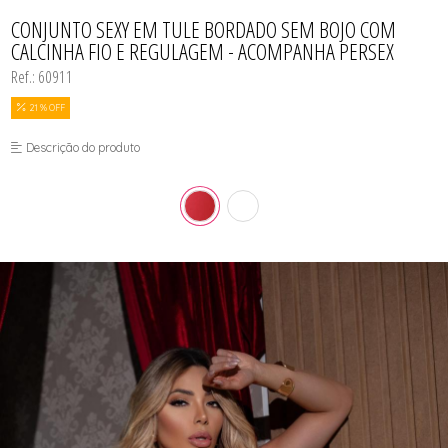
BODY
TODOS DE COSMÉTICOS
TODOS DE PROMOÇÕES
SUTIÃS
MEIAS
CALCINHAS
CONJUNTO SEXY EM TULE BORDADO SEM BOJO COM
SEX SHOP
CAMISOLAS E ROBES
CALCINHA FIO E REGULAGEM - ACOMPANHA PERSEX
CONJUNTOS
CONJUNTOS SEM BOJO
Ref.: 60911
CUECAS
MEIAS
21 % OFF
MODA FITNESS
PIJAMAS
Descrição do produto
SUTIÃS