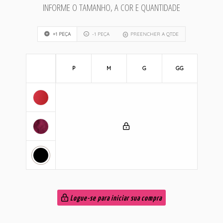
INFORME O TAMANHO, A COR E QUANTIDADE
+1 PEÇA
-1 PEÇA
PREENCHER A QTDE
P
M
G
GG
Logue-se para iniciar sua compra