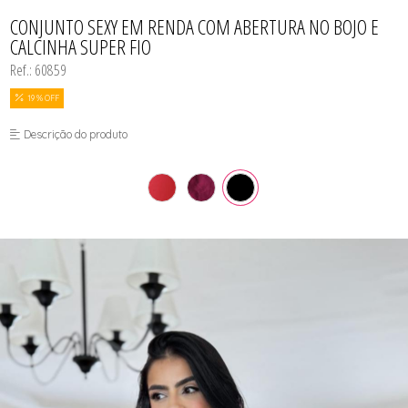
BODY
TODOS DE COSMÉTICOS
TODOS DE PROMOÇÕES
SUTIÃS
MEIAS
CALCINHAS
CONJUNTO SEXY EM RENDA COM ABERTURA NO BOJO E
SEX SHOP
CAMISOLAS E ROBES
CALCINHA SUPER FIO
CONJUNTOS
CONJUNTOS SEM BOJO
Ref.: 60859
CUECAS
MEIAS
19 % OFF
MODA FITNESS
PIJAMAS
Descrição do produto
SUTIÃS