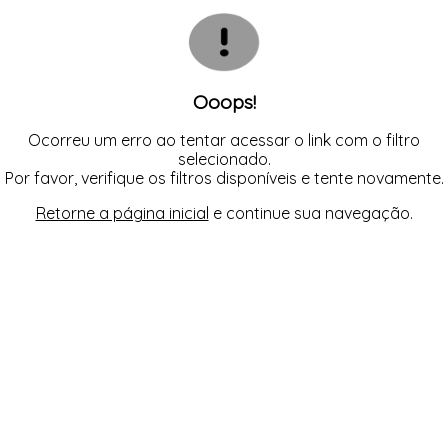
BODY
TODOS DE COSMÉTICOS
TODOS DE PROMOÇÕES
SUTIÃS
MEIAS
CALCINHAS
SEX SHOP
CAMISOLAS E ROBES
CONJUNTOS
CONJUNTOS SEM BOJO
CUECAS
Ooops!
MEIAS
MODA FITNESS
PIJAMAS
Ocorreu um erro ao tentar acessar o link com o filtro
SUTIÃS
selecionado.
Por favor, verifique os filtros disponíveis e tente novamente.
Retorne a página inicial
e continue sua navegação.