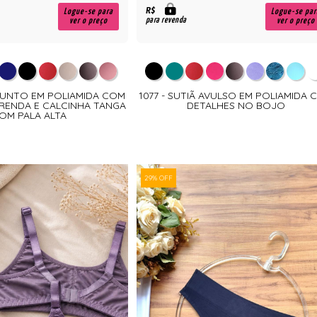
R$
Logue-se para
Logue-se par
para revenda
ver o preço
ver o preço
JUNTO EM POLIAMIDA COM
1077 - SUTIÃ AVULSO EM POLIAMIDA
 RENDA E CALCINHA TANGA
DETALHES NO BOJO
OM PALA ALTA
29% OFF