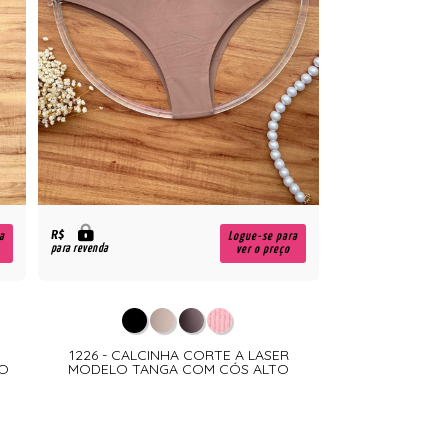
R$
a
Logue-se para
para revenda
ver o preço
1226 - CALCINHA CORTE A LASER
TO
MODELO TANGA COM CÓS ALTO