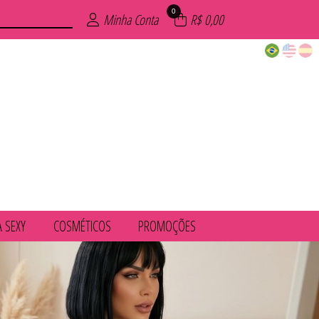
0
Minha Conta
R$ 0,00
A SEXY
COSMÉTICOS
PROMOÇÕES
UVENIL
IMA
COS
ÕES
AIA
INO
XY
ZE
S