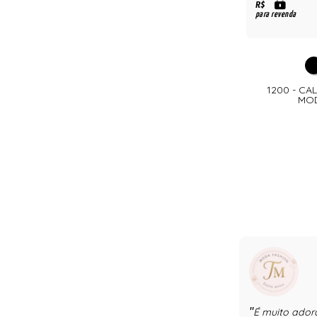
R$
para revenda
1200 - CA
MOD
É muito adorá