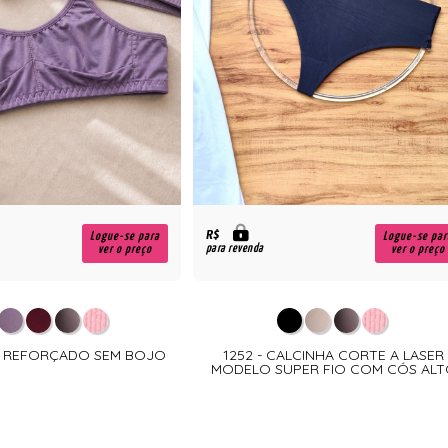
R$
Logue-se para
Logue-se par
para revenda
ver o preço
ver o preço
IA REFORÇADO SEM BOJO
1252 - CALCINHA CORTE A LASER
MODELO SUPER FIO COM CÓS AL