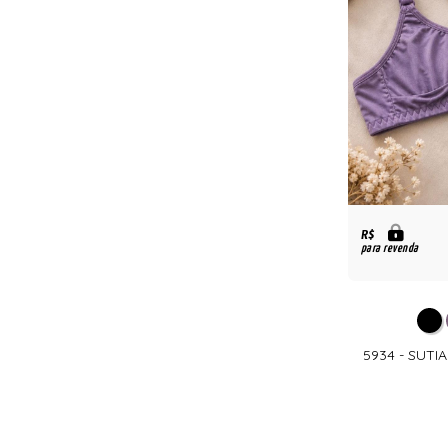
R$
para revenda
5934 - SUT