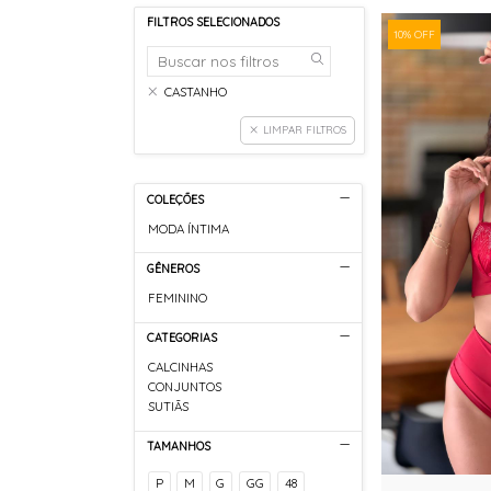
FILTROS SELECIONADOS
10% OFF
CASTANHO
LIMPAR FILTROS
COLEÇÕES
MODA ÍNTIMA
GÊNEROS
FEMININO
CATEGORIAS
CALCINHAS
CONJUNTOS
SUTIÃS
TAMANHOS
P
M
G
GG
48