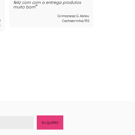
feliz com com a entrega produtos
gostei da quali
acabamentos! Foi
muito bom
minhas clientes
queixas dos pro
Grimanesa G Abreu
amando
s
Cachoeirinha/RS
G
EU QUERO