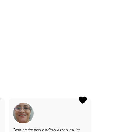
meu primeiro pedido estou muito
Está é minha s