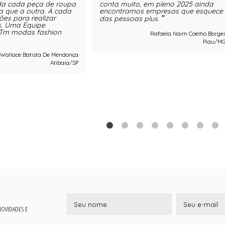
ida cada peça de roupa
conta muito, em pleno 2025 ainda
a que a outra. A cada
encontramos empresas que esquece
ões para realizar
das pessoas plus.
s. Uma Equipe
 Tm modas fashion
Rafaela Naim Coelho Borge
Piau/M
Wallace Batista De Mendonça
Atibaia/SP
 NOVIDADES E