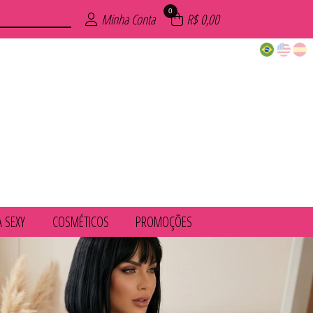
0
Minha Conta
R$ 0,00
A SEXY
COSMÉTICOS
PROMOÇÕES
UVENIL
IMA
COS
ÕES
AIA
INO
XY
ZE
S