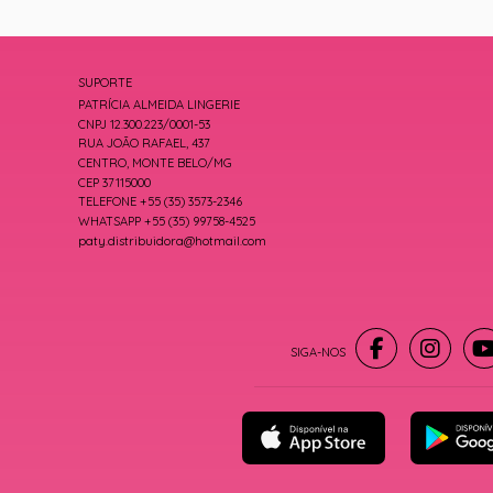
SUPORTE
PATRÍCIA ALMEIDA LINGERIE
CNPJ 12.300.223/0001-53
RUA JOÃO RAFAEL, 437
CENTRO, MONTE BELO/MG
CEP 37115000
TELEFONE +55 (35) 3573-2346
WHATSAPP +55 (35) 99758-4525
paty.distribuidora@hotmail.com