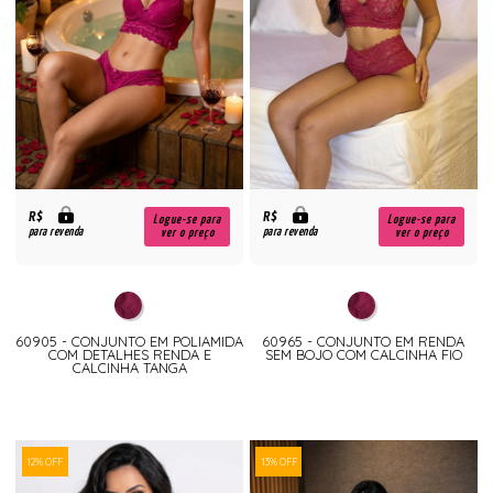
R$
R$
Logue-se para
Logue-se para
para revenda
para revenda
ver o preço
ver o preço
60905 - CONJUNTO EM POLIAMIDA
60965 - CONJUNTO EM RENDA
COM DETALHES RENDA E
SEM BOJO COM CALCINHA FIO
CALCINHA TANGA
12% OFF
13% OFF