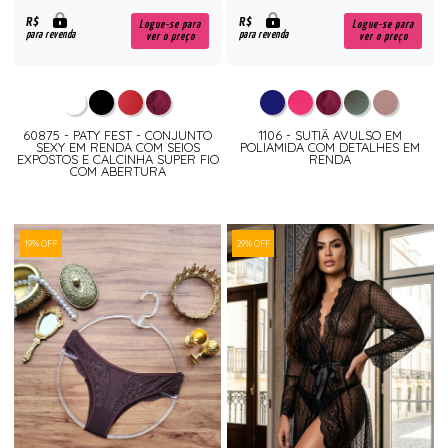
R$
R$
Logue-se para
Logue-se para
para revenda
para revenda
ver o preço
ver o preço
60875 - PATY FEST - CONJUNTO
1106 - SUTIÃ AVULSO EM
SEXY EM RENDA COM SEIOS
POLIAMIDA COM DETALHES EM
EXPOSTOS E CALCINHA SUPER FIO
RENDA
COM ABERTURA
19% OFF
29% OFF