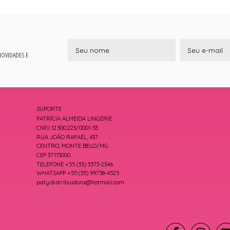
 NOVIDADES E
SUPORTE
PATRÍCIA ALMEIDA LINGERIE
CNPJ 12.300.223/0001-53
RUA JOÃO RAFAEL, 437
CENTRO, MONTE BELO/MG
CEP 37115000
TELEFONE +55 (35) 3573-2346
WHATSAPP +55 (35) 99758-4525
paty.distribuidora@hotmail.com