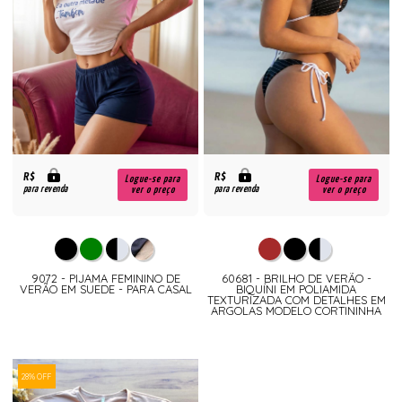
R$
R$
Logue-se para
Logue-se para
para revenda
para revenda
ver o preço
ver o preço
9072 - PIJAMA FEMININO DE
60681 - BRILHO DE VERÃO -
VERÃO EM SUEDE - PARA CASAL
BIQUÍNI EM POLIAMIDA
TEXTURIZADA COM DETALHES EM
ARGOLAS MODELO CORTININHA
28% OFF