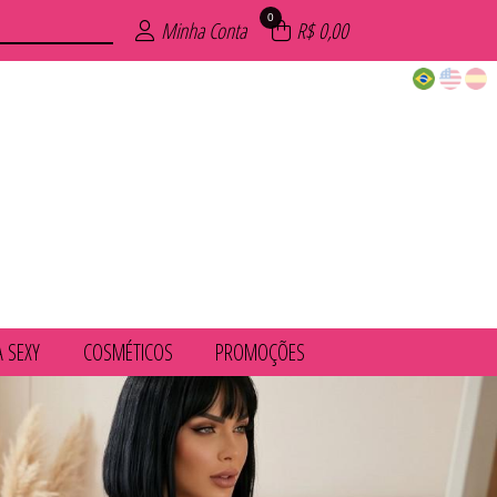
0
Minha Conta
R$ 0,00
A SEXY
COSMÉTICOS
PROMOÇÕES
UVENIL
IMA
COS
ÕES
AIA
INO
XY
ZE
S