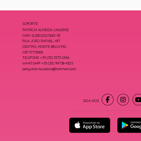
SUPORTE
PATRÍCIA ALMEIDA LINGERIE
CNPJ 12.300.223/0001-53
RUA JOÃO RAFAEL, 437
CENTRO, MONTE BELO/MG
CEP 37115000
TELEFONE +55 (35) 3573-2346
WHATSAPP +55 (35) 99758-4525
paty.distribuidora@hotmail.com