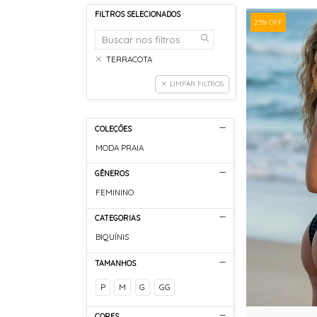
FILTROS SELECIONADOS
25% OFF
TERRACOTA
LIMPAR FILTROS
COLEÇÕES
MODA PRAIA
GÊNEROS
FEMININO
CATEGORIAS
BIQUÍNIS
TAMANHOS
P
M
G
GG
CORES