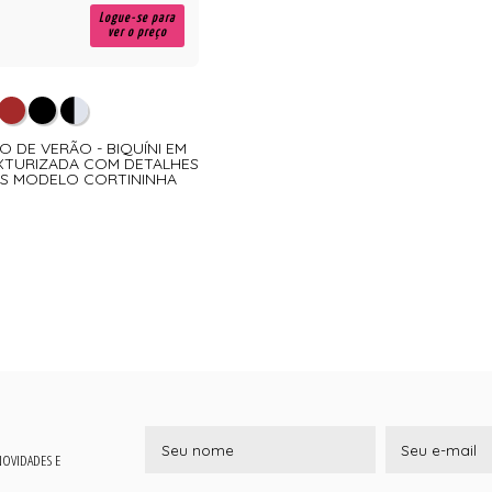
Logue-se para
ver o preço
HO DE VERÃO - BIQUÍNI EM
XTURIZADA COM DETALHES
S MODELO CORTININHA
 NOVIDADES E