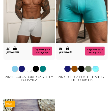
R$
R$
Logue-se para
Logue-se para
para revenda
para revenda
ver o preço
ver o preço
2028 - CUECA BOXER CYGILE EM
2077 - CUECA BOXER PRIVILEGE
POLIAMIDA
EM POLIAMIDA
33% OFF