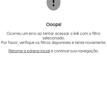
BODY
TODOS DE COSMÉTICOS
TODOS DE PROMOÇÕES
SUTIÃS
MEIAS
CALCINHAS
SEX SHOP
CAMISOLAS E ROBES
CONJUNTOS
CONJUNTOS SEM BOJO
CUECAS
Ooops!
MEIAS
MODA FITNESS
PIJAMAS
Ocorreu um erro ao tentar acessar o link com o filtro
SUTIÃS
selecionado.
Por favor, verifique os filtros disponíveis e tente novamente.
Retorne a página inicial
e continue sua navegação.