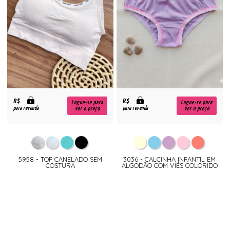
R$
R$
Logue-se para
Logue-se para
para revenda
para revenda
ver o preço
ver o preço
5958 - TOP CANELADO SEM
3036 - CALCINHA INFANTIL EM
COSTURA
ALGODÃO COM VIÉS COLORIDO