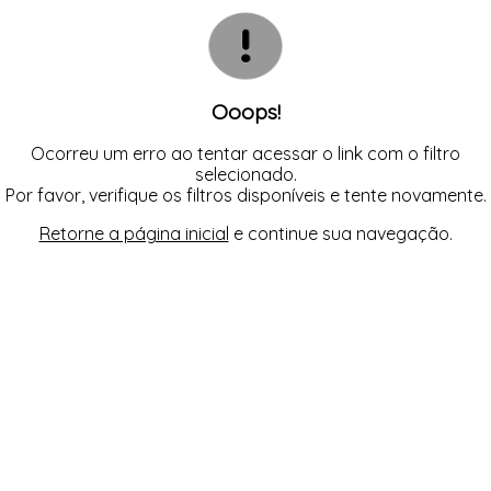
BODY
TODOS DE COSMÉTICOS
TODOS DE PROMOÇÕES
SUTIÃS
MEIAS
CALCINHAS
SEX SHOP
CAMISOLAS E ROBES
CONJUNTOS
CONJUNTOS SEM BOJO
CUECAS
Ooops!
MEIAS
MODA FITNESS
PIJAMAS
Ocorreu um erro ao tentar acessar o link com o filtro
SUTIÃS
selecionado.
Por favor, verifique os filtros disponíveis e tente novamente.
Retorne a página inicial
e continue sua navegação.