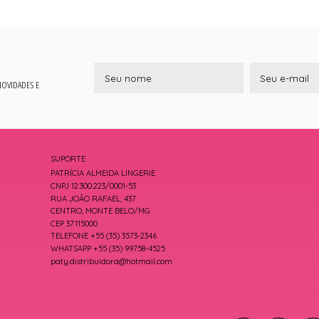
 NOVIDADES E
SUPORTE
PATRÍCIA ALMEIDA LINGERIE
CNPJ 12.300.223/0001-53
RUA JOÃO RAFAEL, 437
CENTRO, MONTE BELO/MG
CEP 37115000
TELEFONE +55 (35) 3573-2346
WHATSAPP +55 (35) 99758-4525
paty.distribuidora@hotmail.com