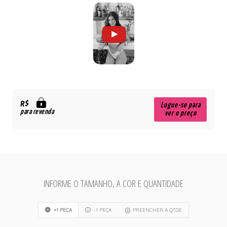
R$
Logue-se para
para revenda
ver o preço
INFORME O TAMANHO, A COR E QUANTIDADE
+1 PEÇA
-1 PEÇA
PREENCHER A QTDE