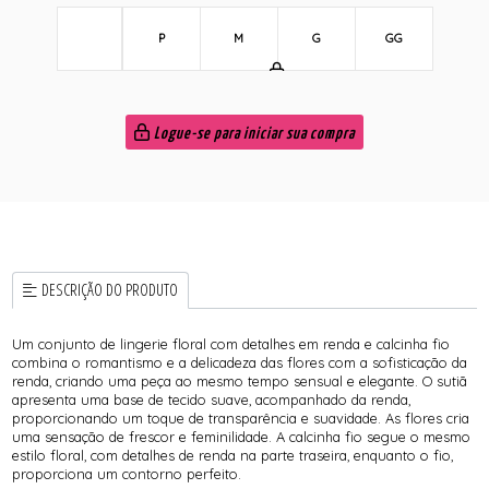
P
M
G
GG
Logue-se para iniciar sua compra
DESCRIÇÃO DO PRODUTO
Um conjunto de lingerie floral com detalhes em renda e calcinha fio
combina o romantismo e a delicadeza das flores com a sofisticação da
renda, criando uma peça ao mesmo tempo sensual e elegante. O sutiã
apresenta uma base de tecido suave, acompanhado da renda,
proporcionando um toque de transparência e suavidade. As flores cria
uma sensação de frescor e feminilidade. A calcinha fio segue o mesmo
estilo floral, com detalhes de renda na parte traseira, enquanto o fio,
proporciona um contorno perfeito.