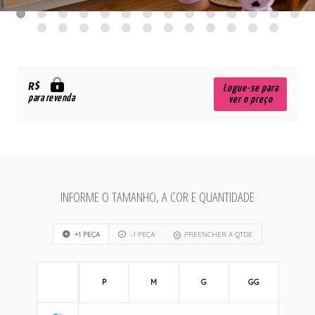
R$
Logue-se para
para revenda
ver o preço
INFORME O TAMANHO, A COR E QUANTIDADE
+1 PEÇA
-1 PEÇA
PREENCHER A QTDE
P
M
G
GG