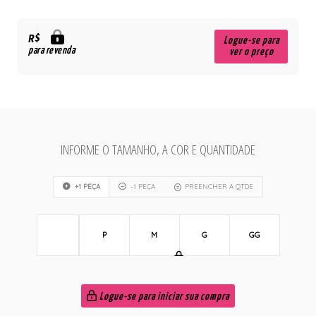
R$
Logue-se para
para revenda
ver o preço
INFORME O TAMANHO, A COR E QUANTIDADE
+1 PEÇA
-1 PEÇA
PREENCHER A QTDE
P
M
G
GG
Logue-se para iniciar sua compra