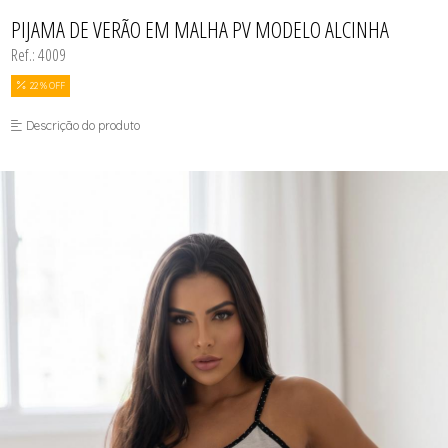
BODY
TODOS DE COSMÉTICOS
TODOS DE PROMOÇÕES
SUTIÃS
MEIAS
CALCINHAS
PIJAMA DE VERÃO EM MALHA PV MODELO ALCINHA
SEX SHOP
CAMISOLAS E ROBES
Ref.: 4009
CONJUNTOS
CONJUNTOS SEM BOJO
CUECAS
22 % OFF
MEIAS
MODA FITNESS
Descrição do produto
PIJAMAS
SUTIÃS