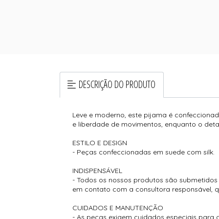
DESCRIÇÃO DO PRODUTO
Leve e moderno, este pijama é confeccionado
e liberdade de movimentos, enquanto o detal
ESTILO E DESIGN
- Peças confeccionadas em suede com silk.
INDISPENSÁVEL
- Todos os nossos produtos são submetidos a
em contato com a consultora responsável, que
CUIDADOS E MANUTENÇÃO
- As peças exigem cuidados especiais para g