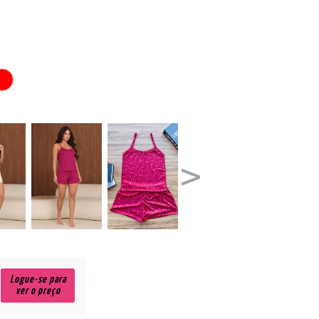
Logue-se para
ver o preço