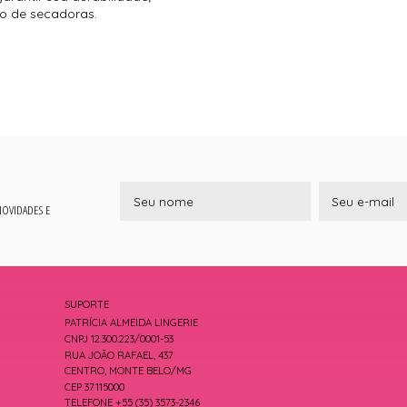
so de secadoras.
 NOVIDADES E
SUPORTE
PATRÍCIA ALMEIDA LINGERIE
CNPJ 12.300.223/0001-53
RUA JOÃO RAFAEL, 437
CENTRO, MONTE BELO/MG
CEP 37115000
TELEFONE +55 (35) 3573-2346