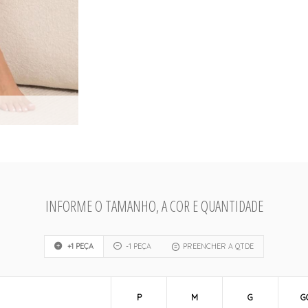
INFORME O TAMANHO, A COR E QUANTIDADE
+1 PEÇA
-1 PEÇA
PREENCHER A QTDE
P
M
G
G