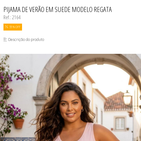
BODY
TODOS DE COSMÉTICOS
TODOS DE PROMOÇÕES
SUTIÃS
MEIAS
CALCINHAS
PIJAMA DE VERÃO EM SUEDE MODELO REGATA
SEX SHOP
CAMISOLAS E ROBES
Ref.: 2164
CONJUNTOS
CONJUNTOS SEM BOJO
CUECAS
33 % OFF
MEIAS
MODA FITNESS
Descrição do produto
PIJAMAS
SUTIÃS