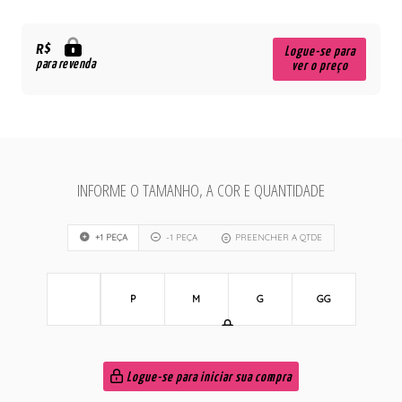
R$
Logue-se para
para revenda
ver o preço
INFORME O TAMANHO, A COR E QUANTIDADE
+1 PEÇA
-1 PEÇA
PREENCHER A QTDE
P
M
G
GG
Logue-se para iniciar sua compra