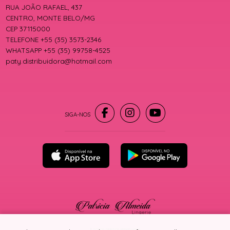
RUA JOÃO RAFAEL, 437
CENTRO, MONTE BELO/MG
CEP 37115000
TELEFONE +55 (35) 3573-2346
WHATSAPP +55 (35) 99758-4525
paty.distribuidora@hotmail.com
® TODOS DIREITOS RESERVADOS