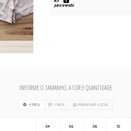
R$
para revenda
INFORME O TAMANHO, A COR E QUANTIDADE
+1 PEÇA
-1 PEÇA
PREENCHER A QTDE
04
06
08
10