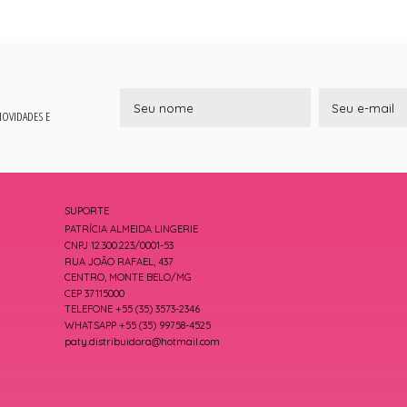
 NOVIDADES E
SUPORTE
PATRÍCIA ALMEIDA LINGERIE
CNPJ 12.300.223/0001-53
RUA JOÃO RAFAEL, 437
CENTRO, MONTE BELO/MG
CEP 37115000
TELEFONE +55 (35) 3573-2346
WHATSAPP +55 (35) 99758-4525
paty.distribuidora@hotmail.com