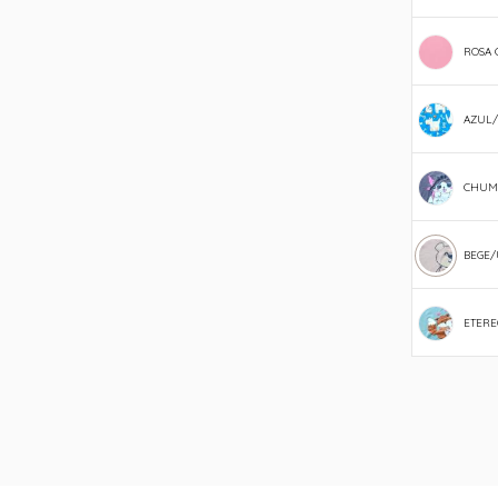
ROSA 
AZUL
CHUM
BEGE/
ETERE