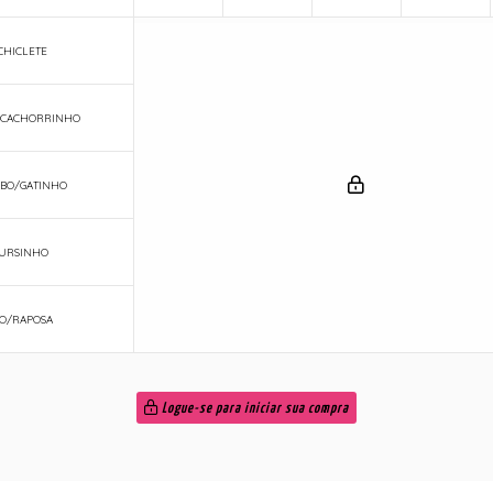
CHICLETE
/CACHORRINHO
BO/GATINHO
URSINHO
O/RAPOSA
Logue-se para iniciar sua compra