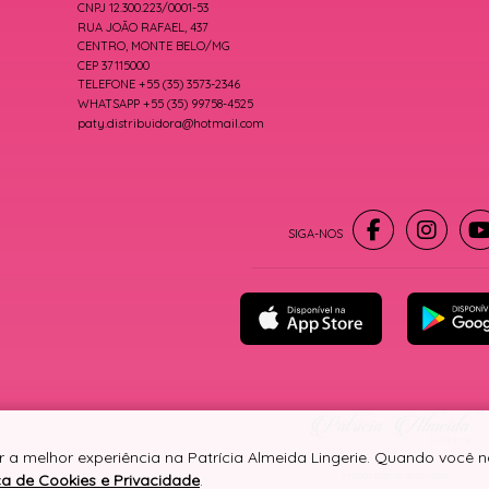
CNPJ 12.300.223/0001-53
RUA JOÃO RAFAEL, 437
CENTRO, MONTE BELO/MG
CEP 37115000
TELEFONE +55 (35) 3573-2346
WHATSAPP +55 (35) 99758-4525
paty.distribuidora@hotmail.com
r a melhor experiência na Patrícia Almeida Lingerie. Quando você
ica de Cookies e Privacidade
.
® TODOS DIREITOS RESERVADOS