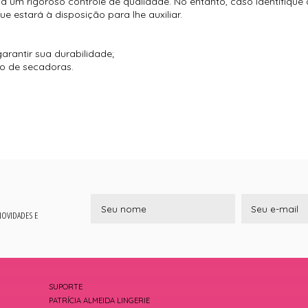
 um rigoroso controle de qualidade. No entanto, caso identifique
 estará à disposição para lhe auxiliar.
arantir sua durabilidade;
so de secadoras.
 NOVIDADES E
SUPORTE
PATRÍCIA ALMEIDA LINGERIE