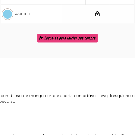
AZUL BEBE
Logue-se para iniciar sua compra
om blusa de manga curta e shorts confortável. Leve, fresquinho e e
peça só.