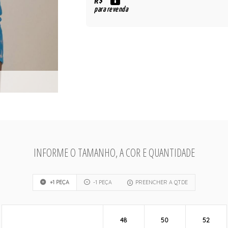
R$
para revenda
INFORME O TAMANHO, A COR E QUANTIDADE
+1 PEÇA
-1 PEÇA
PREENCHER A QTDE
48
50
52