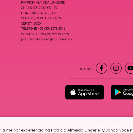
PATRÍCIA ALMEIDA LINGERIE
CNPJ 12.300.223/0001-53
RUA JOÃO RAFAEL, 437
CENTRO, MONTE BELO/MG
CEP 37115000
TELEFONE +55 (35) 3573-2346
WHATSAPP +55 (35) 99758-4525
paty.distribuidora@hotmail.com
r a melhor experiência na Patrícia Almeida Lingerie. Quando você