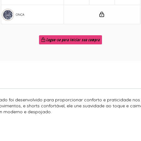
ONÇA
Logue-se para iniciar sua compra
ado foi desenvolvido para proporcionar conforto e praticidade no
ovimentos, e shorts confortável, ele une suavidade ao toque e cai
ign moderno e despojado.