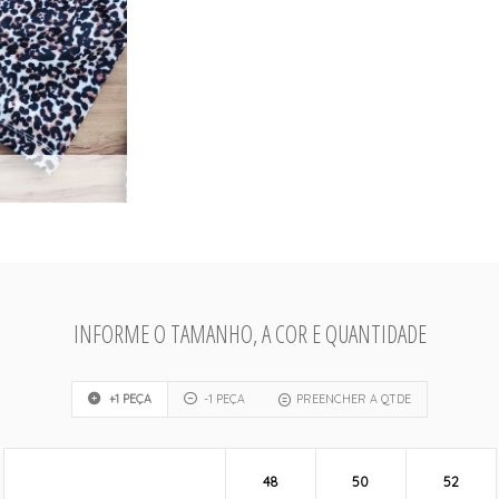
INFORME O TAMANHO, A COR E QUANTIDADE
+1 PEÇA
-1 PEÇA
PREENCHER A QTDE
48
50
52