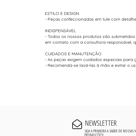
ESTILO E DESIGN
- Peças confeccionadas em tule com detalh
INDISPENSÁVEL
- Todos os nossos produtos são submetidos a
em contato com a consultora responsável, que
CUIDADOS E MANUTENÇÃO
- As peças exigem cuidados especiais para g
- Recomenda-se lavá-las à mão e evitar o u
NEWSLETTER
SEJA A PRIMEIRA A SABER DE NOSSAS
PROMOÇÕES!