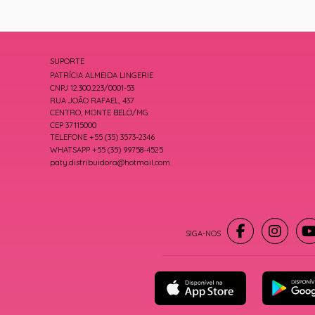
SUPORTE
PATRÍCIA ALMEIDA LINGERIE
CNPJ 12.300.223/0001-53
RUA JOÃO RAFAEL, 437
CENTRO, MONTE BELO/MG
CEP 37115000
TELEFONE +55 (35) 3573-2346
WHATSAPP +55 (35) 99758-4525
paty.distribuidora@hotmail.com