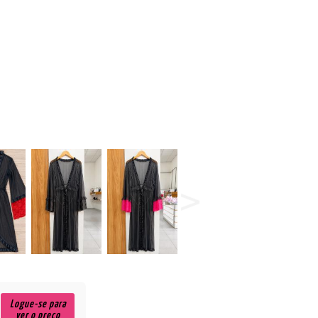
Logue-se para
ver o preço