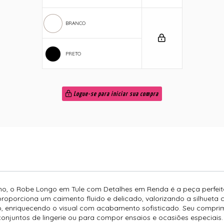
BRANCO
PRETO
Logue-se para iniciar sua compra
nino, o Robe Longo em Tule com Detalhes em Renda é a peça perfe
proporciona um caimento fluido e delicado, valorizando a silhuet
, enriquecendo o visual com acabamento sofisticado. Seu comprim
onjuntos de lingerie ou para compor ensaios e ocasiões especiais.