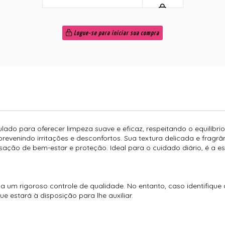
Logue-se para iniciar sua compra
ado para oferecer limpeza suave e eficaz, respeitando o equilíbri
 prevenindo irritações e desconfortos. Sua textura delicada e fr
nsação de bem-estar e proteção. Ideal para o cuidado diário, é a 
 um rigoroso controle de qualidade. No entanto, caso identifique
 estará à disposição para lhe auxiliar.