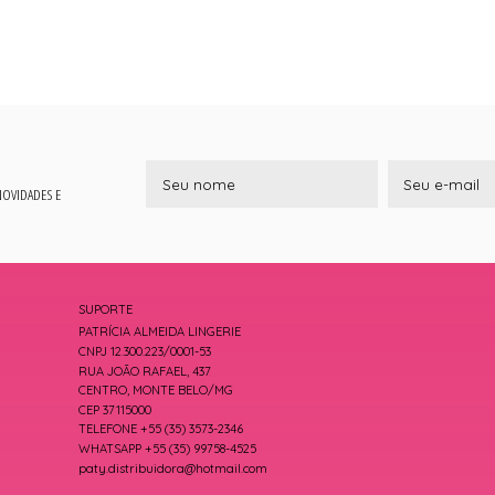
 NOVIDADES E
SUPORTE
PATRÍCIA ALMEIDA LINGERIE
CNPJ 12.300.223/0001-53
RUA JOÃO RAFAEL, 437
CENTRO, MONTE BELO/MG
CEP 37115000
TELEFONE +55 (35) 3573-2346
WHATSAPP +55 (35) 99758-4525
paty.distribuidora@hotmail.com