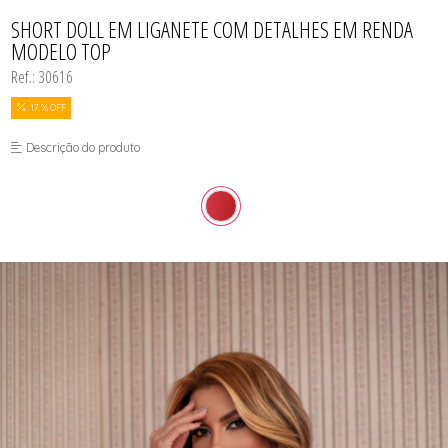
BODY
TODOS DE COSMÉTICOS
TODOS DE PROMOÇÕES
SUTIÃS
MEIAS
CALCINHAS
SHORT DOLL EM LIGANETE COM DETALHES EM RENDA
SEX SHOP
CAMISOLAS E ROBES
MODELO TOP
CONJUNTOS
CONJUNTOS SEM BOJO
Ref.: 30616
CUECAS
MEIAS
17 % OFF
MODA FITNESS
PIJAMAS
Descrição do produto
SUTIÃS