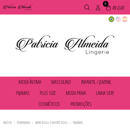
0
R$ 0,00
MODA ÍNTIMA
MASCULINO
INFANTIL / JUVENIL
TODOS DE MODA ÍNTIMA
TODOS DE MASCULINO
TODOS DE INFANTIL / JUVENIL
PIJAMAS
PLUS SIZE
MODA PRAIA
LINHA SEXY
CALCINHAS
CUECAS
CALCINHAS
CONJUNTOS
PIJAMAS
CONJUNTOS SEM BOJO
TODOS DE PIJAMAS
TODOS DE PLUS SIZE
TODOS DE MODA PRAIA
TODOS DE LINHA SEXY
COSMÉTICOS
PROMOÇÕES
CONJUNTOS SEM BOJO
CUECAS
BABY DOLL E SHORT DOLL
BABY DOLL E SHORT DOLL
BIQUÍNIS
ACESSÓRIOS
MODA FITNESS
MEIAS
TODOS DE INFANTIL / JUVENIL
TODOS DE MODA ÍNTIMA
TODOS DE MASCULINO
CAMISOLAS E ROBES
CALCINHAS
SHORTS DE PRAIA
BODY
TODOS DE COSMÉTICOS
TODOS DE PROMOÇÕES
SUTIÃS
PIJAMAS
PIJAMAS
CONJUNTOS
CALCINHAS
COSMÉTICOS
ACESSÓRIOS
SUTIÃS
CONJUNTOS SEM BOJO
CAMISOLAS E ROBES
TODOS DE MODA PRAIA
TODOS DE LINHA SEXY
TODOS DE PLUS SIZE
TODOS DE PIJAMAS
BABY DOLL E SHORT DOLL
INÍCIO
FEMININO
BABY DOLL E SHORT DOLL
PIJAMAS
MODA FITNESS
CONJUNTOS
BIQUÍNIS
PIJAMAS
CONJUNTOS SEM BOJO