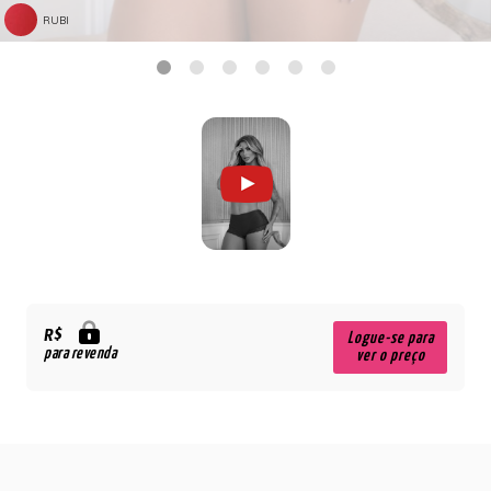
RUBI
R$
Logue-se para
para revenda
ver o preço