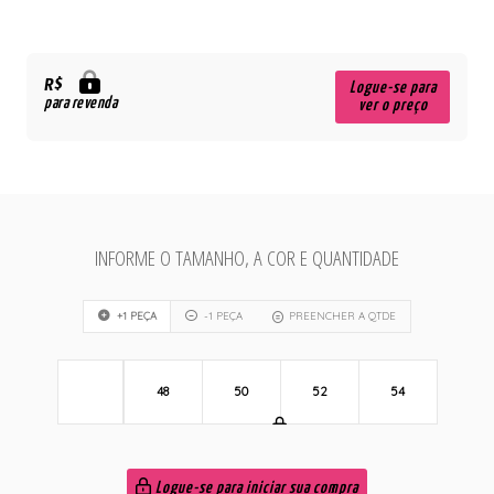
R$
Logue-se para
para revenda
ver o preço
INFORME O TAMANHO, A COR E QUANTIDADE
+1 PEÇA
-1 PEÇA
PREENCHER A QTDE
48
50
52
54
Logue-se para iniciar sua compra