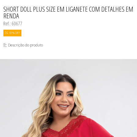
BODY
TODOS DE COSMÉTICOS
TODOS DE PROMOÇÕES
SUTIÃS
MEIAS
CALCINHAS
SHORT DOLL PLUS SIZE EM LIGANETE COM DETALHES EM
SEX SHOP
CAMISOLAS E ROBES
RENDA
CONJUNTOS
CONJUNTOS SEM BOJO
Ref.: 60677
CUECAS
MEIAS
13 % OFF
MODA FITNESS
PIJAMAS
Descrição do produto
SUTIÃS