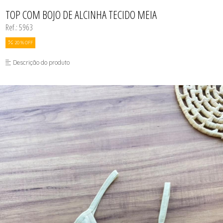
BODY
TODOS DE COSMÉTICOS
TODOS DE PROMOÇÕES
SUTIÃS
MEIAS
CALCINHAS
TOP COM BOJO DE ALCINHA TECIDO MEIA
SEX SHOP
CAMISOLAS E ROBES
Ref.: 5963
CONJUNTOS
CONJUNTOS SEM BOJO
CUECAS
20 % OFF
MEIAS
MODA FITNESS
Descrição do produto
PIJAMAS
SUTIÃS