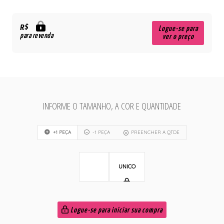
R$
Logue-se para
para revenda
ver o preço
INFORME O TAMANHO, A COR E QUANTIDADE
+1 PEÇA
-1 PEÇA
PREENCHER A QTDE
UNICO
Logue-se para iniciar sua compra