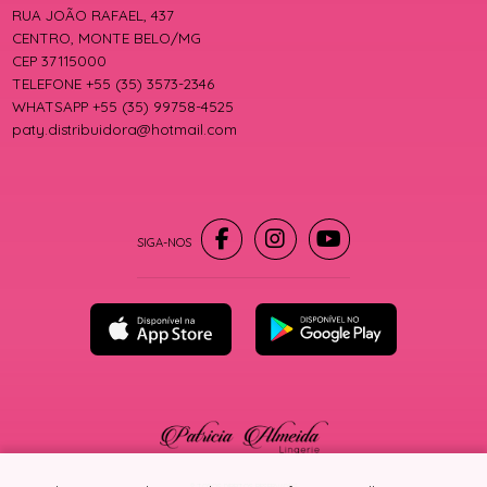
RUA JOÃO RAFAEL, 437
CENTRO, MONTE BELO/MG
CEP 37115000
TELEFONE +55 (35) 3573-2346
WHATSAPP +55 (35) 99758-4525
paty.distribuidora@hotmail.com
® TODOS DIREITOS RESERVADOS