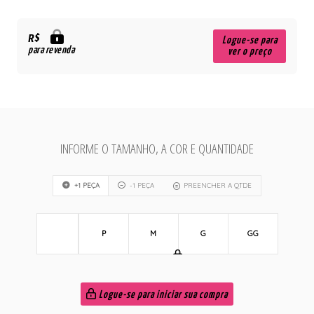
R$
Logue-se para
para revenda
ver o preço
INFORME O TAMANHO, A COR E QUANTIDADE
+1 PEÇA
-1 PEÇA
PREENCHER A QTDE
P
M
G
GG
Logue-se para iniciar sua compra