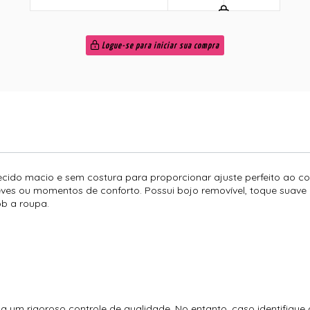
Logue-se para iniciar sua compra
 tecido macio e sem costura para proporcionar ajuste perfeito ao
 leves ou momentos de conforto. Possui bojo removível, toque suave 
b a roupa.
 um rigoroso controle de qualidade. No entanto, caso identifique