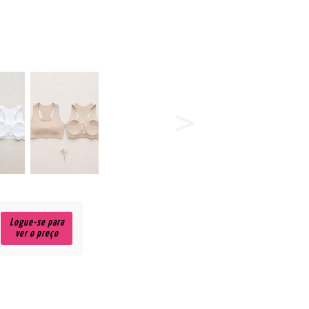
Logue-se para
ver o preço