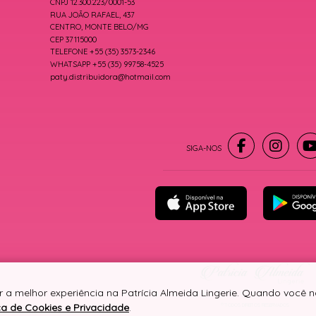
CNPJ 12.300.223/0001-53
RUA JOÃO RAFAEL, 437
CENTRO, MONTE BELO/MG
CEP 37115000
TELEFONE +55 (35) 3573-2346
WHATSAPP +55 (35) 99758-4525
paty.distribuidora@hotmail.com
r a melhor experiência na Patrícia Almeida Lingerie. Quando você
ica de Cookies e Privacidade
.
® TODOS DIREITOS RESERVADOS