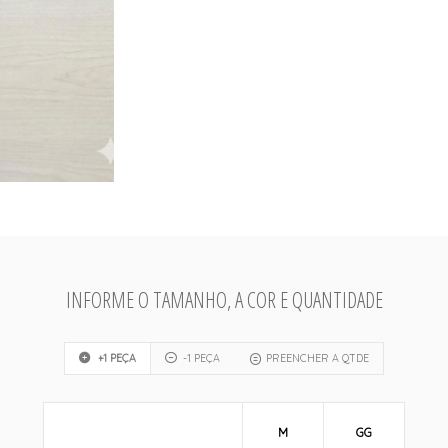
INFORME O TAMANHO, A COR E QUANTIDADE
+1 PEÇA
-1 PEÇA
PREENCHER A QTDE
M
GG