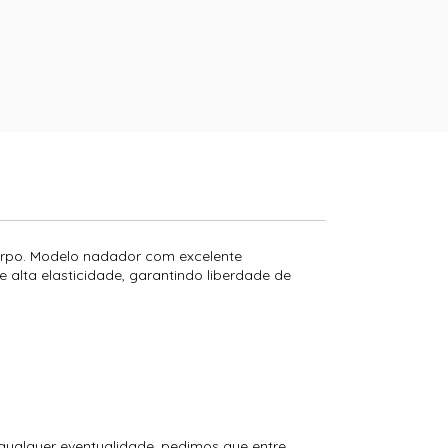
 corpo. Modelo nadador com excelente
e alta elasticidade, garantindo liberdade de
 qualquer eventualidade, pedimos que entre